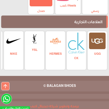
Heels/ كعب
رسمي
صندل
العلامات التجارية
YSL
NIKE
HERMES
UGG
CK
arrow_upward
BALAGAN SHOES ©
برمجة وتطوير شركة ديجيتال لايف
تحدث الين