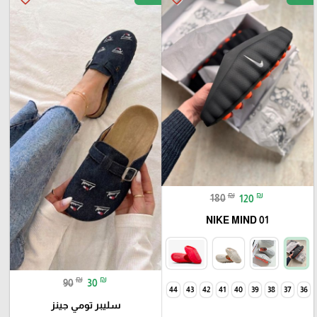
₪
₪
180
120
NIKE MIND 01
₪
₪
90
30
46
45
44
43
42
41
40
39
38
37
36
سليبر تومي جينز