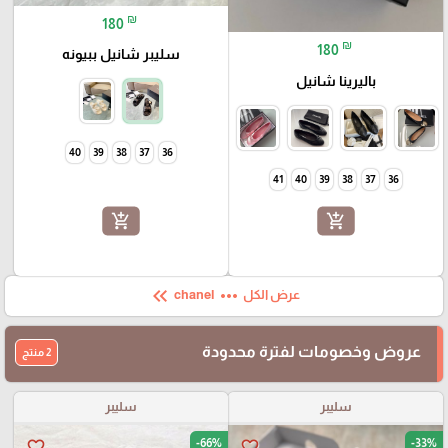
₪
180
₪
180
سليبر شانيل ببيونه
باليرينا شانيل
40
39
38
37
36
41
40
39
38
37
36
add_shopping_cart
add_shopping_cart
keyboard_double_arrow_left
more_horiz
عرض الكل
chanel
عروض وخصومات لفترة محدودة
2 منتج
سليبر
سليبر
-66%
-33%
favorite_border
favorite_border