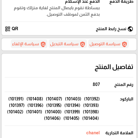
طريقة الدفع
الدفع عند الإستلام
ببساطة نقوم بايصال المنتج لغاية منزلك وتقوم
بدفع الثمن لموظف التوصيل.
qr_code
public
نسخ رابط المنتج
QR
policy
policy
policy
سياسة التوصيل
سياسة التبديل
سياسة الإلغاء
تفاصيل المنتج
رقم المنتج
807
الباركود
(101392) (101403) (101407) (101408) (101391)
(101393) (101394) (101395) (101396) (101397)
(101398) (101399) (101400) (101401) (101402)
(101404) (101405) (101406)
العلامة التجارية
chanel