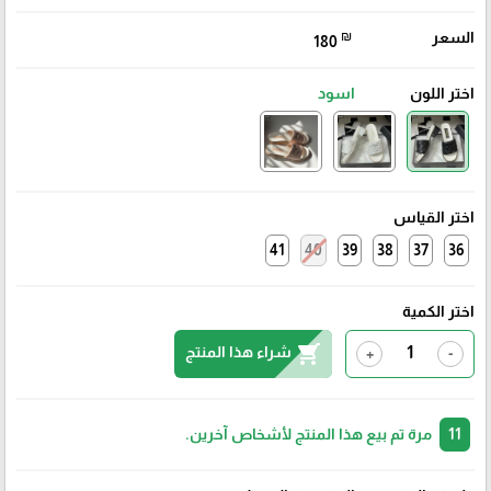
السعر
₪
180
اختر اللون
اسود
اختر القياس
41
40
39
38
37
36
اختر الكمية
shopping_cart
شراء هذا المنتج
+
-
11
مرة تم بيع هذا المنتج لأشخاص آخرين.