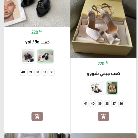
₪
220
كعب ysl / 9c
₪
220
40
39
38
37
36
كعب جيمي شووو
41
40
39
38
37
36
add_shopping_cart
add_shopping_cart