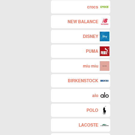
crocs
NEW BALANCE
DISNEY
PUMA
miu miu
BIRKENSTOCK
alo
POLO
LACOSTE