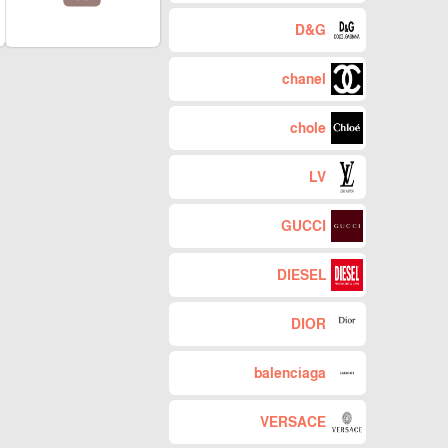
D&G
chanel
chole
LV
GUCCI
DIESEL
DIOR
balenciaga
VERSACE