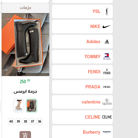
جزمات
YSL
favorite_border
NIKE
Adidas
TOMMY
FENDI
₪
250
PRADA
جرمة ايرمس
valentino
CELINE
40
39
38
37
36
Burberry
add_shopping_cart