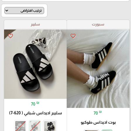
سبورت
سليبر
favorite_border
favorite_border
₪
70
₪
سليبر اديداس شبابي ( 620-7)
70
بوت اديداس طوكيو