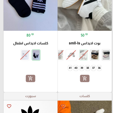
₪
₪
80
50
بوت اديداس smll-ls
كلسات اديداس اطفال
41
40
39
38
37
36
add_shopping_cart
add_shopping_cart
كلسات
سبورت
favorite_border
favorite_border