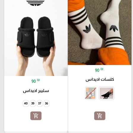
₪
90
كلسات اديداس
₪
90
سليبر اديداس
40
39
37
36
add_shopping_cart
add_shopping_cart