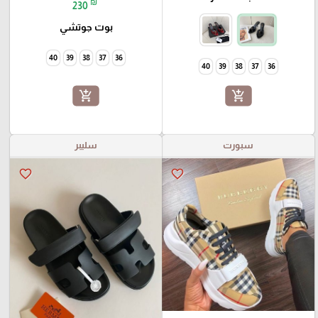
₪
230
بوت جوتشي
40
39
38
37
36
40
39
38
37
36
add_shopping_cart
add_shopping_cart
سبورت
سليبر
favorite_border
favorite_border