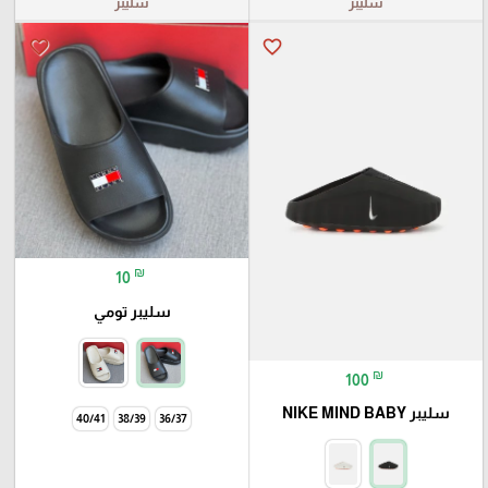
سليبر
سليبر
favorite_border
favorite_border
₪
10
سليبر تومي
₪
100
سليبر NIKE MIND BABY
40/41
38/39
36/37