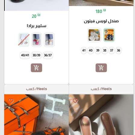
₪
180
₪
20
صندل لويس فيتون
سليبر برادا
41
40
39
38
37
36
40/41
38/39
36/37
add_shopping_cart
add_shopping_cart
Heels/ كعب
Heels/ كعب
favorite_border
favorite_border