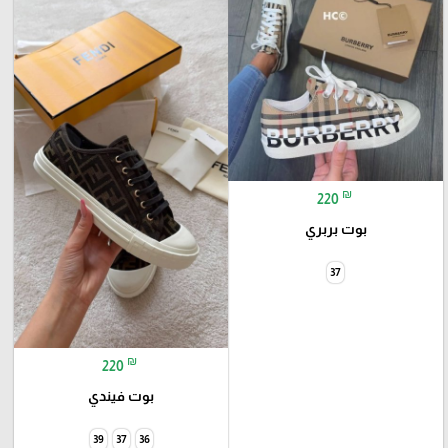
₪
220
بوت بربري
37
₪
220
بوت فيندي
39
37
36