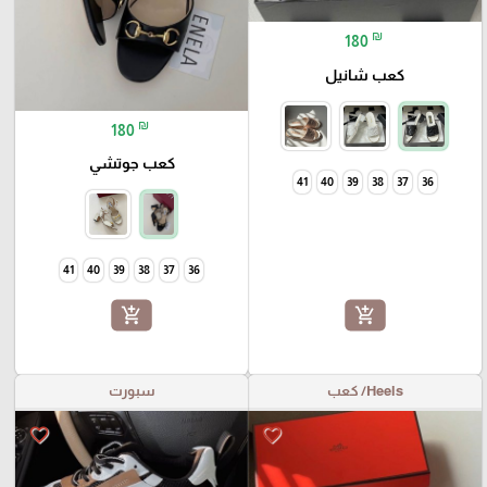
₪
180
كعب شانيل
₪
180
كعب جوتشي
41
40
39
38
37
36
41
40
39
38
37
36
add_shopping_cart
add_shopping_cart
Heels/ كعب
سبورت
favorite_border
favorite_border