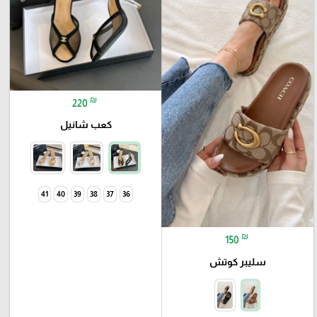
₪
220
كعب شانيل
41
40
39
38
37
36
₪
150
سليبر كوتش