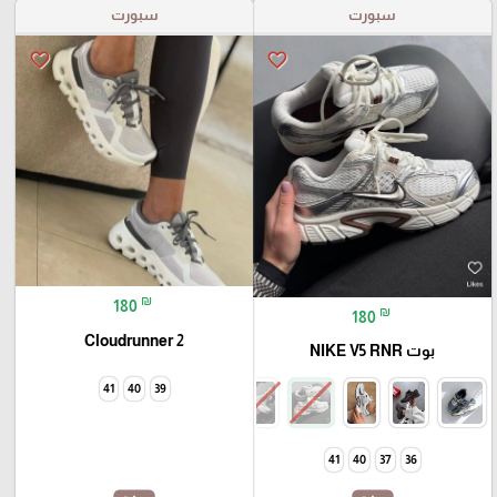
سبورت
سبورت
favorite_border
favorite_border
₪
180
₪
180
Cloudrunner 2
بوت NIKE V5 RNR
41
40
39
41
40
37
36