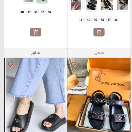
40
39
38
37
36
41
40
39
38
37
36
add_shopping_cart
add_shopping_cart
صندل
سليبر
favorite_border
favorite_border