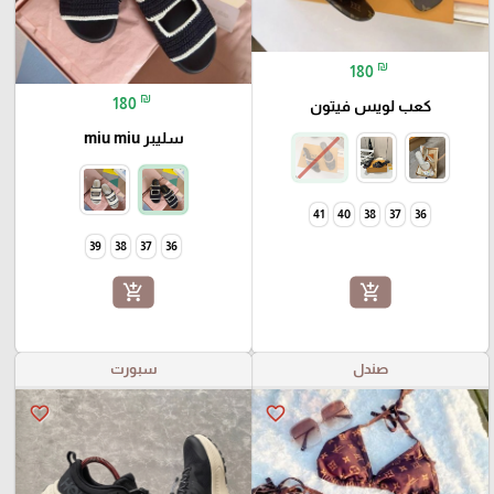
₪
180
₪
180
كعب لويس فيتون
سليبر miu miu
41
40
38
37
36
39
38
37
36
add_shopping_cart
add_shopping_cart
صندل
سبورت
favorite_border
favorite_border