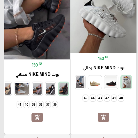
₪
150
₪
150
بوت NIKE MIND رجالي
بوت NIKE MIND ستاتي
45
44
43
42
41
40
41
40
39
38
37
36
add_shopping_cart
add_shopping_cart