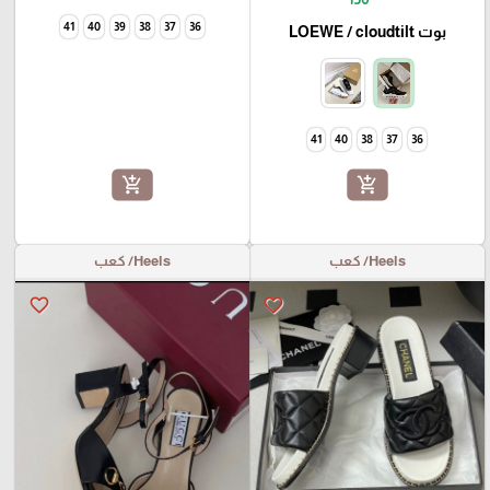
41
40
39
38
37
36
بوت LOEWE / cloudtilt
41
40
38
37
36
add_shopping_cart
add_shopping_cart
Heels/ كعب
Heels/ كعب
favorite_border
favorite_border