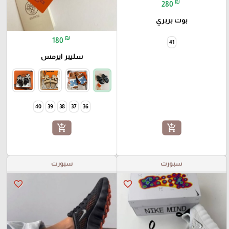
₪
280
بوت بربري
₪
180
41
سليبر ايرمس
40
39
38
37
36
add_shopping_cart
add_shopping_cart
سبورت
سبورت
favorite_border
favorite_border