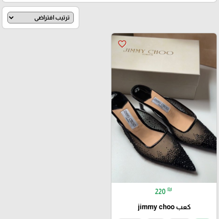
favorite_border
₪
220
كعب jimmy choo